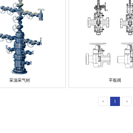
采油采气树
平板阀
«
1
»