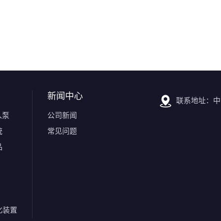
新闻中心
联系地址：中
入泵
公司新闻
统
常见问题
品
化装置