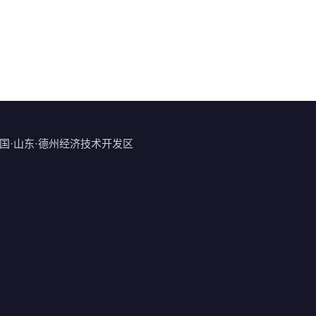
国·山东·德州经济技术开发区